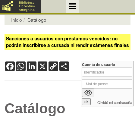
Inicio
Catálogo
Sanciones a usuarios con préstamos vencidos: no
podrán inscribirse a cursada ni rendir exámenes finales
Facebook
WhatsApp
LinkedIn
X
Copy
Share
Cuenta de usuario
Link
Olvidé mi contraseña
Catálogo