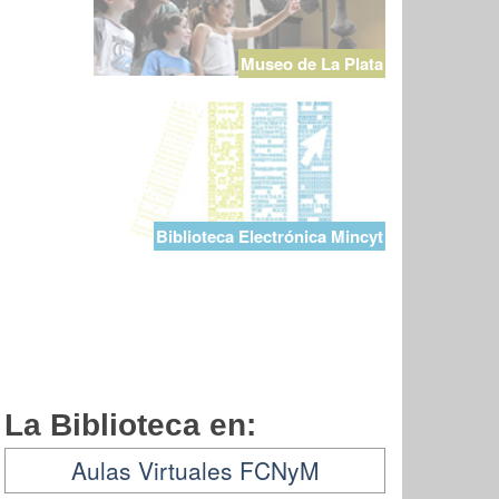
Museo de La Plata
Biblioteca Electrónica Mincyt
La Biblioteca en:
Aulas Virtuales FCNyM