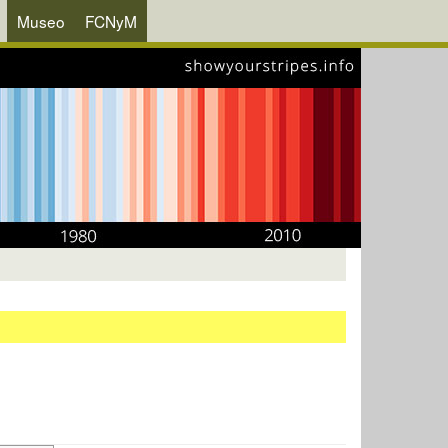
Museo
FCNyM