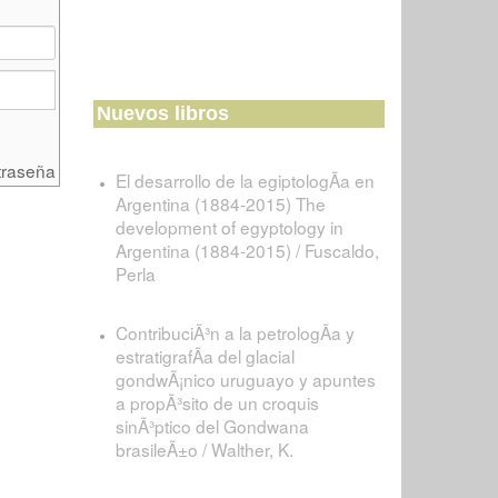
Nuevos libros
traseña
El desarrollo de la egiptologÃ­a en
Argentina (1884-2015) The
development of egyptology in
Argentina (1884-2015) / Fuscaldo,
Perla
ContribuciÃ³n a la petrologÃ­a y
estratigrafÃ­a del glacial
gondwÃ¡nico uruguayo y apuntes
a propÃ³sito de un croquis
sinÃ³ptico del Gondwana
brasileÃ±o / Walther, K.