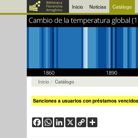
Inicio
Noticias
Catálogo
Inicio
Catálogo
Sanciones a usuarios con préstamos vencidos:
Facebook
WhatsApp
LinkedIn
X
Copy
Share
Link