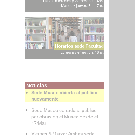
Lunes, miércoles y viernes: 8 a 14hs.
Martes y jueves: 8 a 17hs.
Horarios sede Facultad
Lunes a viernes: 8 a 18hs.
Noticias
Sede Museo abierta al público
nuevamente
Sede Museo cerrada al público
por obras en el Museo desde el
17/Mar
Viernes 6/Marzo: Ambas sede