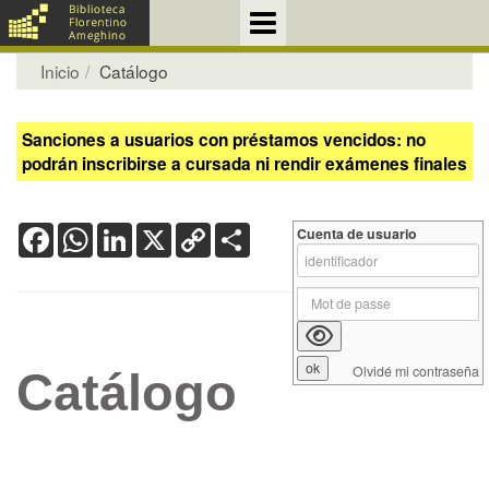
Inicio
Catálogo
Sanciones a usuarios con préstamos vencidos: no
podrán inscribirse a cursada ni rendir exámenes finales
Facebook
WhatsApp
LinkedIn
X
Copy
Share
Cuenta de usuario
Link
Olvidé mi contraseña
Catálogo