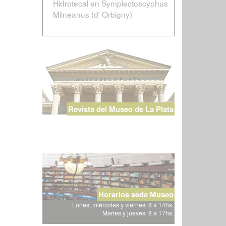
Hidrotecal en Symplectoscyphus
Milneanus (d' Orbigny)
Revista del Museo de La Plata
Horarios sede Museo
Lunes, miércoles y viernes: 8 a 14hs.
Martes y jueves: 8 a 17hs.