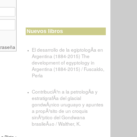
Nuevos libros
traseña
El desarrollo de la egiptologÃ­a en
Argentina (1884-2015) The
development of egyptology in
Argentina (1884-2015) / Fuscaldo,
Perla
ContribuciÃ³n a la petrologÃ­a y
estratigrafÃ­a del glacial
gondwÃ¡nico uruguayo y apuntes
a propÃ³sito de un croquis
sinÃ³ptico del Gondwana
brasileÃ±o / Walther, K.
La Plata :