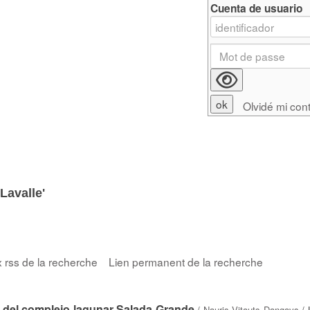
Cuenta de usuario
Olvidé mi con
Lavalle'
x rss de la recherche
Lien permanent de la recherche
a del complejo lagunar Salada Grande
/
Nauris Vitauts Dangavs
/ 