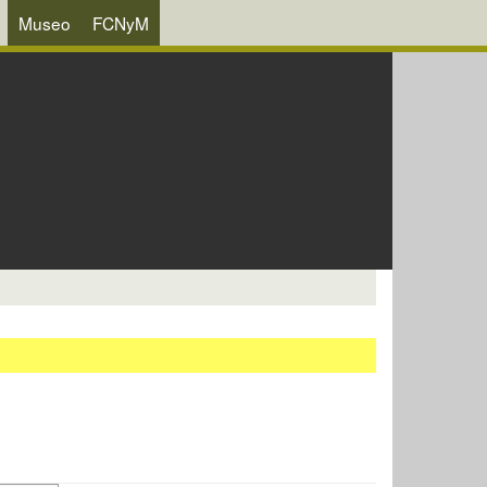
Museo
FCNyM