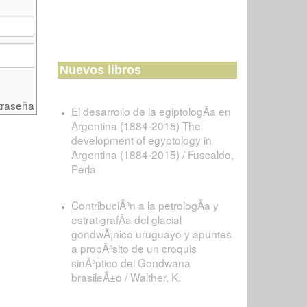
Nuevos libros
traseña
El desarrollo de la egiptologÃ­a en
Argentina (1884-2015) The
development of egyptology in
Argentina (1884-2015) / Fuscaldo,
Perla
ContribuciÃ³n a la petrologÃ­a y
estratigrafÃ­a del glacial
gondwÃ¡nico uruguayo y apuntes
a propÃ³sito de un croquis
sinÃ³ptico del Gondwana
brasileÃ±o / Walther, K.