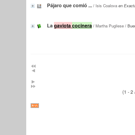
Pájaro que comió ...
/
Isis Coalova
en Exacta
La
gaviota
cocinera
/
Martha Pugliese
/ Buen
(1 - 2 