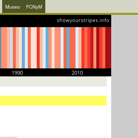
Museo
FCNyM