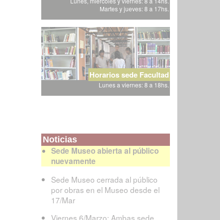
Lunes, miércoles y viernes: 8 a 14hs.
Martes y jueves: 8 a 17hs.
Horarios sede Facultad
Lunes a viernes: 8 a 18hs.
Noticias
Sede Museo abierta al público
nuevamente
Sede Museo cerrada al público
por obras en el Museo desde el
17/Mar
Viernes 6/Marzo: Ambas sede