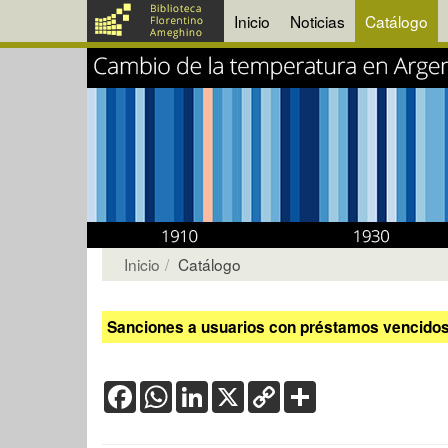
Inicio
Noticias
Catálogo
Inicio
Catálogo
Sanciones a usuarios con préstamos vencidos:
Facebook
WhatsApp
LinkedIn
X
Copy
Share
Link