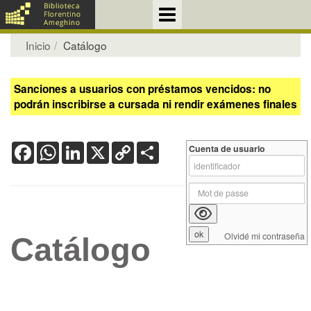
Inicio
Catálogo
Sanciones a usuarios con préstamos vencidos: no
podrán inscribirse a cursada ni rendir exámenes finales
Facebook
WhatsApp
LinkedIn
X
Copy
Share
Cuenta de usuario
Link
Olvidé mi contraseña
Catálogo