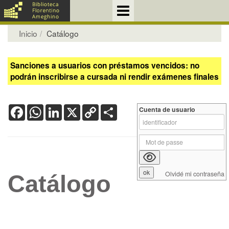
Inicio
Catálogo
Sanciones a usuarios con préstamos vencidos: no
podrán inscribirse a cursada ni rendir exámenes finales
Facebook
WhatsApp
LinkedIn
X
Copy
Share
Cuenta de usuario
Link
Olvidé mi contraseña
Catálogo