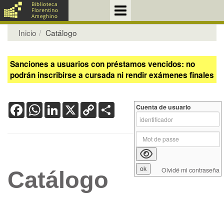
Inicio
Catálogo
Sanciones a usuarios con préstamos vencidos: no
podrán inscribirse a cursada ni rendir exámenes finales
Facebook
WhatsApp
LinkedIn
X
Copy
Share
Cuenta de usuario
Link
Olvidé mi contraseña
Catálogo