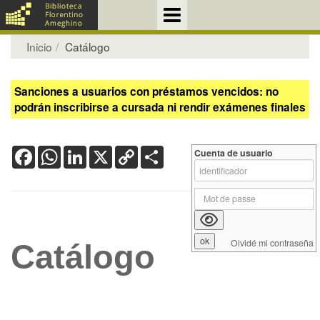
Inicio
Catálogo
Sanciones a usuarios con préstamos vencidos: no
podrán inscribirse a cursada ni rendir exámenes finales
Facebook
WhatsApp
LinkedIn
X
Copy
Share
Cuenta de usuario
Link
Olvidé mi contraseña
Catálogo