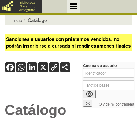
Inicio
Catálogo
Sanciones a usuarios con préstamos vencidos: no
podrán inscribirse a cursada ni rendir exámenes finales
Facebook
WhatsApp
LinkedIn
X
Copy
Share
Cuenta de usuario
Link
Olvidé mi contraseña
Catálogo