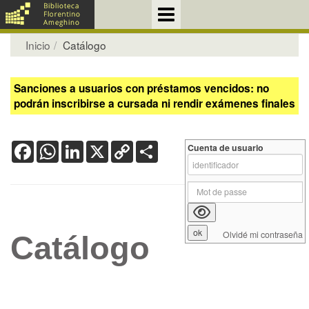
Inicio
Catálogo
Sanciones a usuarios con préstamos vencidos: no
podrán inscribirse a cursada ni rendir exámenes finales
Facebook
WhatsApp
LinkedIn
X
Copy
Share
Cuenta de usuario
Link
Olvidé mi contraseña
Catálogo