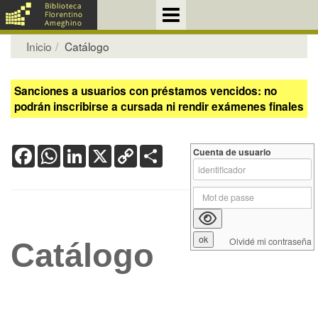
Inicio
Catálogo
Sanciones a usuarios con préstamos vencidos: no
podrán inscribirse a cursada ni rendir exámenes finales
Facebook
WhatsApp
LinkedIn
X
Copy
Share
Cuenta de usuario
Link
Olvidé mi contraseña
Catálogo