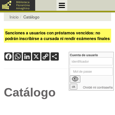
Inicio
Catálogo
Sanciones a usuarios con préstamos vencidos: no
podrán inscribirse a cursada ni rendir exámenes finales
Facebook
WhatsApp
LinkedIn
X
Copy
Share
Cuenta de usuario
Link
Olvidé mi contraseña
Catálogo