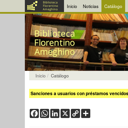
Inicio
Noticias
Catálogo
Inicio
Catálogo
Sanciones a usuarios con préstamos vencidos:
Facebook
WhatsApp
LinkedIn
X
Copy
Share
Link