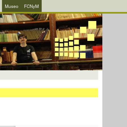
Museo
FCNyM