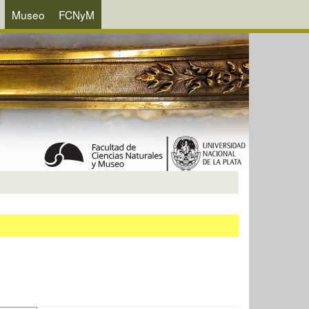
Museo
FCNyM