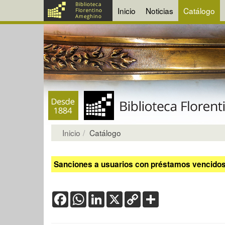
Inicio
Noticias
Catálogo
Inicio
Catálogo
Sanciones a usuarios con préstamos vencidos:
Facebook
WhatsApp
LinkedIn
X
Copy
Share
Link