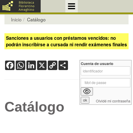
Inicio
Catálogo
Sanciones a usuarios con préstamos vencidos: no
podrán inscribirse a cursada ni rendir exámenes finales
Facebook
WhatsApp
LinkedIn
X
Copy
Share
Cuenta de usuario
Link
Olvidé mi contraseña
Catálogo