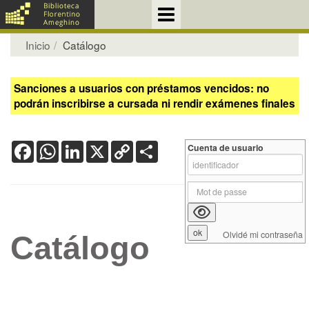
Inicio
Catálogo
Sanciones a usuarios con préstamos vencidos: no
podrán inscribirse a cursada ni rendir exámenes finales
Facebook
WhatsApp
LinkedIn
X
Copy
Share
Cuenta de usuario
Link
Olvidé mi contraseña
Catálogo