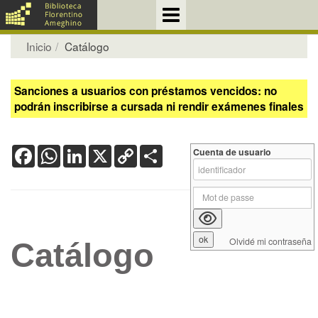
Inicio
Catálogo
Sanciones a usuarios con préstamos vencidos: no
podrán inscribirse a cursada ni rendir exámenes finales
Facebook
WhatsApp
LinkedIn
X
Copy
Share
Cuenta de usuario
Link
Olvidé mi contraseña
Catálogo