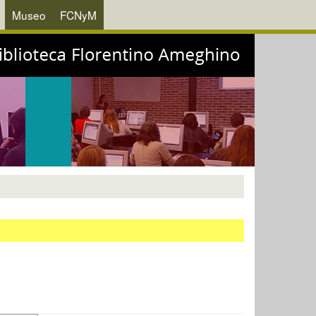
Museo
FCNyM