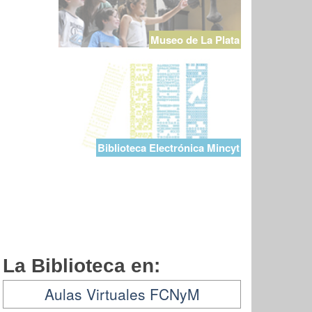
Museo de La Plata
Biblioteca Electrónica Mincyt
La Biblioteca en:
Aulas Virtuales FCNyM