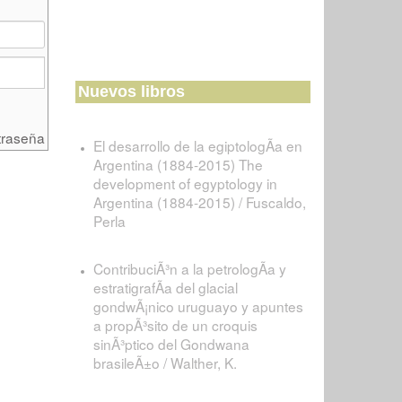
Nuevos libros
traseña
El desarrollo de la egiptologÃ­a en
Argentina (1884-2015) The
development of egyptology in
Argentina (1884-2015) / Fuscaldo,
Perla
ContribuciÃ³n a la petrologÃ­a y
estratigrafÃ­a del glacial
gondwÃ¡nico uruguayo y apuntes
a propÃ³sito de un croquis
sinÃ³ptico del Gondwana
brasileÃ±o / Walther, K.