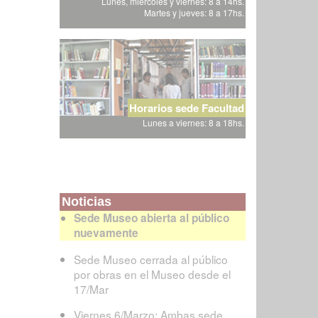
Lunes, miércoles y viernes: 8 a 14hs.
Martes y jueves: 8 a 17hs.
Horarios sede Facultad
Lunes a viernes: 8 a 18hs.
Noticias
Sede Museo abierta al público
nuevamente
Sede Museo cerrada al público
por obras en el Museo desde el
17/Mar
Viernes 6/Marzo: Ambas sede