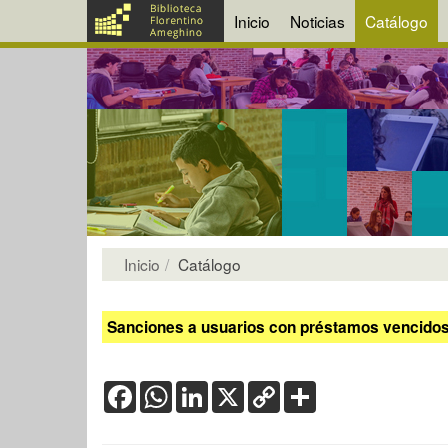
Inicio
Noticias
Catálogo
Inicio
Catálogo
Sanciones a usuarios con préstamos vencidos:
Facebook
WhatsApp
LinkedIn
X
Copy
Share
Link