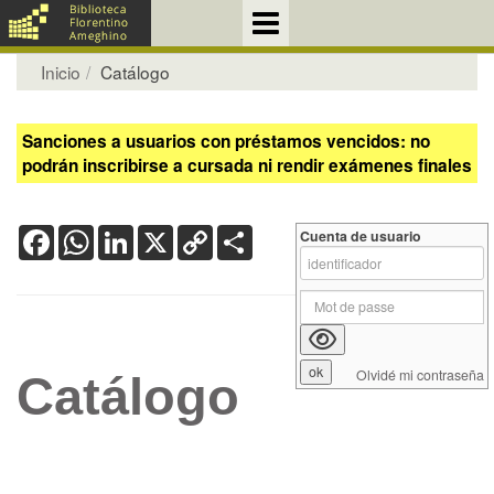
Inicio
Catálogo
Sanciones a usuarios con préstamos vencidos: no
podrán inscribirse a cursada ni rendir exámenes finales
Facebook
WhatsApp
LinkedIn
X
Copy
Share
Cuenta de usuario
Link
Olvidé mi contraseña
Catálogo