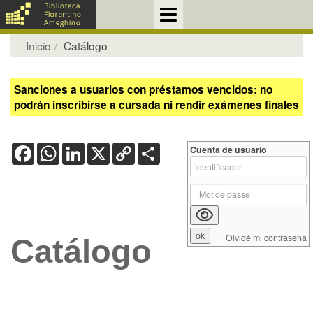
Inicio
Catálogo
Sanciones a usuarios con préstamos vencidos: no
podrán inscribirse a cursada ni rendir exámenes finales
Facebook
WhatsApp
LinkedIn
X
Copy
Share
Cuenta de usuario
Link
Olvidé mi contraseña
Catálogo