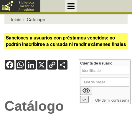
Inicio
Catálogo
Sanciones a usuarios con préstamos vencidos: no
podrán inscribirse a cursada ni rendir exámenes finales
Facebook
WhatsApp
LinkedIn
X
Copy
Share
Cuenta de usuario
Link
Olvidé mi contraseña
Catálogo