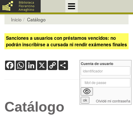
Inicio
Catálogo
Sanciones a usuarios con préstamos vencidos: no
podrán inscribirse a cursada ni rendir exámenes finales
Facebook
WhatsApp
LinkedIn
X
Copy
Share
Cuenta de usuario
Link
Olvidé mi contraseña
Catálogo