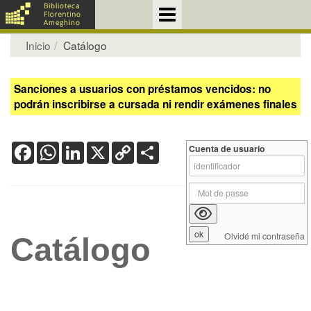
Inicio
Catálogo
Sanciones a usuarios con préstamos vencidos: no
podrán inscribirse a cursada ni rendir exámenes finales
Facebook
WhatsApp
LinkedIn
X
Copy
Share
Cuenta de usuario
Link
Olvidé mi contraseña
Catálogo