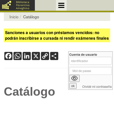
Inicio
Catálogo
Sanciones a usuarios con préstamos vencidos: no
podrán inscribirse a cursada ni rendir exámenes finales
Facebook
WhatsApp
LinkedIn
X
Copy
Share
Cuenta de usuario
Link
Olvidé mi contraseña
Catálogo