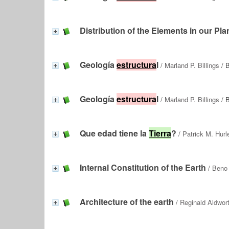
Distribution of the Elements in our Pla
Geología
estructura
l
/
Marland P. Billings
/ B
Geología
estructura
l
/
Marland P. Billings
/ B
Que edad tiene la
Tierra
?
/
Patrick M. Hurl
Internal Constitution of the Earth
/
Beno
Architecture of the earth
/
Reginald Aldwor