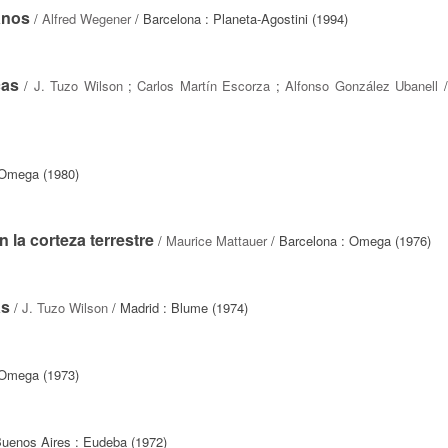
anos
/
Alfred Wegener
/ Barcelona : Planeta-Agostini (1994)
cas
/
J. Tuzo Wilson
;
Carlos Martín Escorza
;
Alfonso González Ubanell
/
 Omega (1980)
 la corteza terrestre
/
Maurice Mattauer
/ Barcelona : Omega (1976)
as
/
J. Tuzo Wilson
/ Madrid : Blume (1974)
 Omega (1973)
uenos Aires : Eudeba (1972)