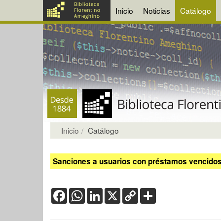
Inicio
Noticias
Catálogo
Inicio
Catálogo
Sanciones a usuarios con préstamos vencidos:
Facebook
WhatsApp
LinkedIn
X
Copy
Share
Link