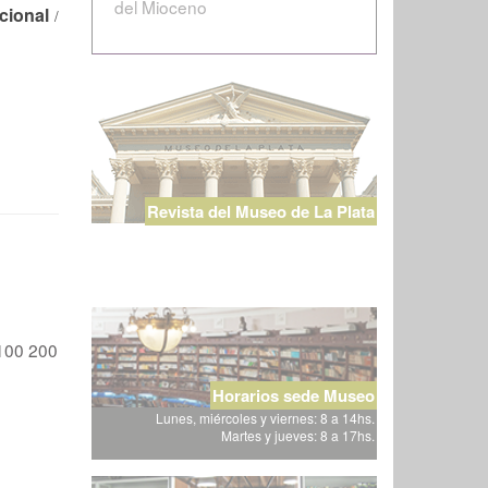
del Mioceno
cional
/
Revista del Museo de La Plata
100
200
Horarios sede Museo
Lunes, miércoles y viernes: 8 a 14hs.
Martes y jueves: 8 a 17hs.