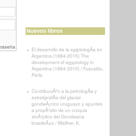
Nuevos libros
traseña
El desarrollo de la egiptologÃ­a en
Argentina (1884-2015) The
development of egyptology in
Argentina (1884-2015) / Fuscaldo,
Perla
ContribuciÃ³n a la petrologÃ­a y
estratigrafÃ­a del glacial
gondwÃ¡nico uruguayo y apuntes
a propÃ³sito de un croquis
sinÃ³ptico del Gondwana
brasileÃ±o / Walther, K.