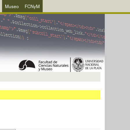
Museo
FCNyM