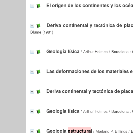
El origen de los continentes y los océ
Deriva continental y tectónica de pla
Blume (1981)
Geología física
/
Arthur Holmes
/ Barcelona :
Las deformaciones de los materiales en
Deriva continental y tectónica de plac
Geología física
/
Arthur Holmes
/ Barcelona :
Geología
estructura
l
/
Marland P. Billings
/ B