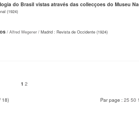
ologia do Brasil vistas através das collecçoes do Museu Na
nal (1924)
nos
/
Alfred Wegener
/ Madrid : Revista de Occidente (1924)
2
1
/ 18)
Par page :
25
50