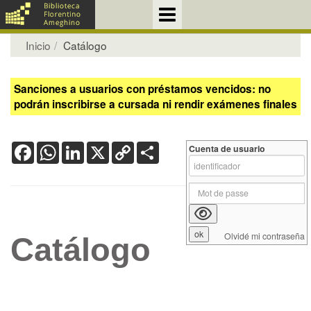
Inicio
Catálogo
Sanciones a usuarios con préstamos vencidos: no
podrán inscribirse a cursada ni rendir exámenes finales
Facebook
WhatsApp
LinkedIn
X
Copy
Share
Cuenta de usuario
Link
Olvidé mi contraseña
Catálogo