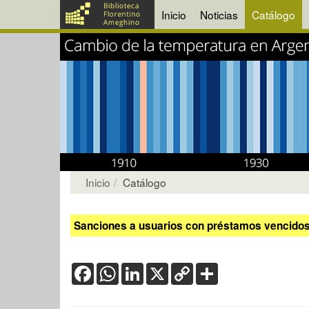
Inicio
Noticias
Catálogo
Inicio
Catálogo
Sanciones a usuarios con préstamos vencidos:
Facebook
WhatsApp
LinkedIn
X
Copy
Share
Link