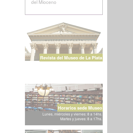
del Mioceno
Revista del Museo de La Plata
Horarios sede Museo
Lunes, miércoles y viernes: 8 a 14hs.
Martes y jueves: 8 a 17hs.