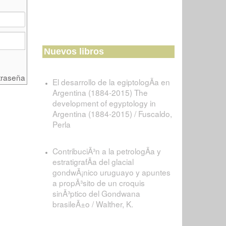
Nuevos libros
traseña
El desarrollo de la egiptologÃ­a en
Argentina (1884-2015) The
development of egyptology in
Argentina (1884-2015) / Fuscaldo,
Perla
ContribuciÃ³n a la petrologÃ­a y
estratigrafÃ­a del glacial
gondwÃ¡nico uruguayo y apuntes
a propÃ³sito de un croquis
sinÃ³ptico del Gondwana
brasileÃ±o / Walther, K.