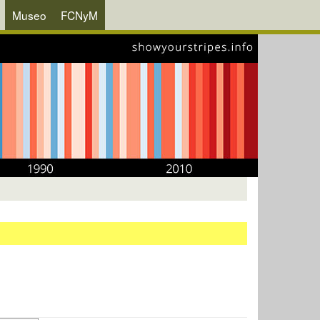
Museo
FCNyM