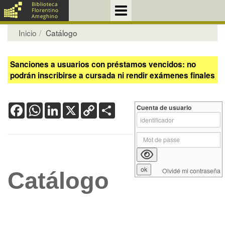
Inicio
Catálogo
Sanciones a usuarios con préstamos vencidos: no
podrán inscribirse a cursada ni rendir exámenes finales
Facebook
WhatsApp
LinkedIn
X
Copy
Share
Cuenta de usuario
Link
Olvidé mi contraseña
Catálogo