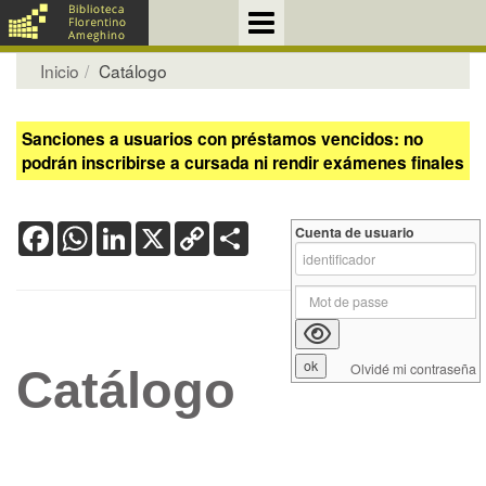
Inicio
Catálogo
Sanciones a usuarios con préstamos vencidos: no
podrán inscribirse a cursada ni rendir exámenes finales
Facebook
WhatsApp
LinkedIn
X
Copy
Share
Cuenta de usuario
Link
Olvidé mi contraseña
Catálogo