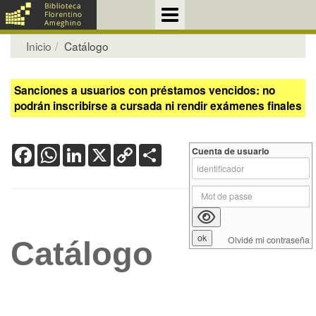
Inicio
Catálogo
Sanciones a usuarios con préstamos vencidos: no
podrán inscribirse a cursada ni rendir exámenes finales
Facebook
WhatsApp
LinkedIn
X
Copy
Share
Cuenta de usuario
Link
Olvidé mi contraseña
Catálogo