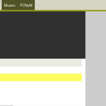
Museo
FCNyM