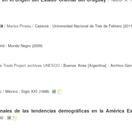
ta
/
Marisa Pineau
/ Caseros : Universidad Nacional de Tres de Febrero (2011
rid : Mundo Negro (2009)
e Trade Project archives UNESCO
/ Buenos Aires [Argentina] : Archivo Gene
v
/ México : Siglo XXI (1998)
ionales de las tendencias demográficas en la América E
992