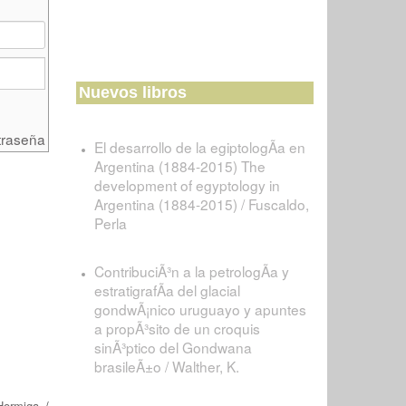
Nuevos libros
traseña
El desarrollo de la egiptologÃ­a en
Argentina (1884-2015) The
development of egyptology in
Argentina (1884-2015) / Fuscaldo,
Perla
ContribuciÃ³n a la petrologÃ­a y
estratigrafÃ­a del glacial
gondwÃ¡nico uruguayo y apuntes
a propÃ³sito de un croquis
sinÃ³ptico del Gondwana
brasileÃ±o / Walther, K.
Hormiga
/