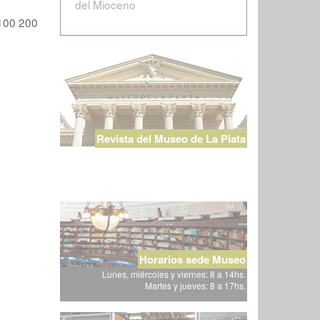
del Mioceno
100
200
Revista del Museo de La Plata
Horarios sede Museo
Lunes, miércoles y viernes: 8 a 14hs.
Martes y jueves: 8 a 17hs.