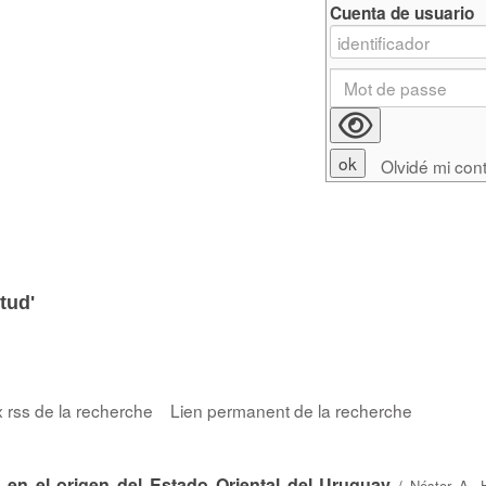
Cuenta de usuario
Olvidé mi con
tud'
x rss de la recherche
Lien permanent de la recherche
en el origen del Estado Oriental del Uruguay
/
Néstor A. 