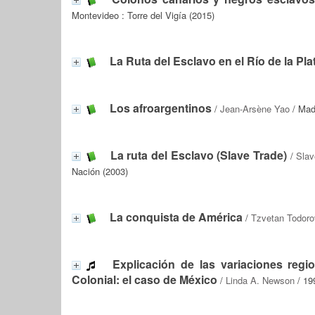
Montevideo : Torre del Vigía (2015)
La Ruta del Esclavo en el Río de la Pla
Los afroargentinos
/
Jean-Arsène Yao
/ Mad
La ruta del Esclavo (Slave Trade)
/
Slav
Nación (2003)
La conquista de América
/
Tzvetan Todoro
Explicación de las variaciones reg
Colonial: el caso de México
/
Linda A. Newson
/ 1