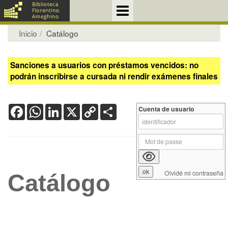
Inicio
Catálogo
Sanciones a usuarios con préstamos vencidos: no
podrán inscribirse a cursada ni rendir exámenes finales
Facebook
WhatsApp
LinkedIn
X
Copy
Share
Cuenta de usuario
Link
Olvidé mi contraseña
Catálogo