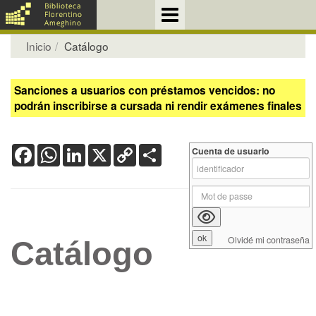
Inicio
Catálogo
Sanciones a usuarios con préstamos vencidos: no
podrán inscribirse a cursada ni rendir exámenes finales
Facebook
WhatsApp
LinkedIn
X
Copy
Share
Cuenta de usuario
Link
Olvidé mi contraseña
Catálogo