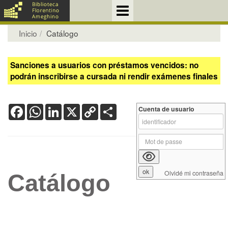
Inicio
Catálogo
Sanciones a usuarios con préstamos vencidos: no
podrán inscribirse a cursada ni rendir exámenes finales
Facebook
WhatsApp
LinkedIn
X
Copy
Share
Cuenta de usuario
Link
Olvidé mi contraseña
Catálogo