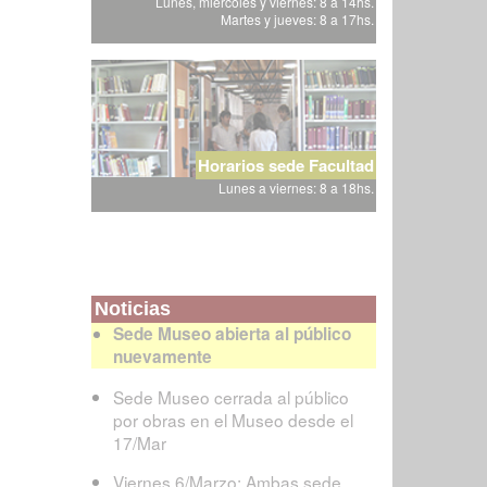
Lunes, miércoles y viernes: 8 a 14hs.
Martes y jueves: 8 a 17hs.
Horarios sede Facultad
Lunes a viernes: 8 a 18hs.
Noticias
Sede Museo abierta al público
nuevamente
Sede Museo cerrada al público
por obras en el Museo desde el
17/Mar
Viernes 6/Marzo: Ambas sede