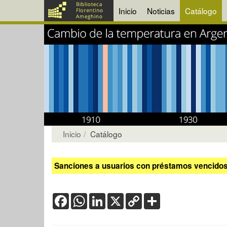
Inicio
Noticias
Catálogo
Inicio
Catálogo
Sanciones a usuarios con préstamos vencidos:
Facebook
WhatsApp
LinkedIn
X
Copy
Share
Link