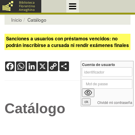
Inicio
Catálogo
Sanciones a usuarios con préstamos vencidos: no
podrán inscribirse a cursada ni rendir exámenes finales
Facebook
WhatsApp
LinkedIn
X
Copy
Share
Cuenta de usuario
Link
Olvidé mi contraseña
Catálogo