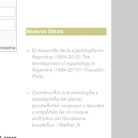
Nuevos libros
traseña
El desarrollo de la egiptologÃ­a en
Argentina (1884-2015) The
development of egyptology in
Argentina (1884-2015) / Fuscaldo,
Perla
ContribuciÃ³n a la petrologÃ­a y
estratigrafÃ­a del glacial
gondwÃ¡nico uruguayo y apuntes
a propÃ³sito de un croquis
sinÃ³ptico del Gondwana
brasileÃ±o / Walther, K.
l areas