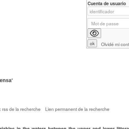
Cuenta de usuario
Olvidé mi con
densa'
x rss de la recherche
Lien permanent de la recherche
iables in the waters between the upper and lower littora