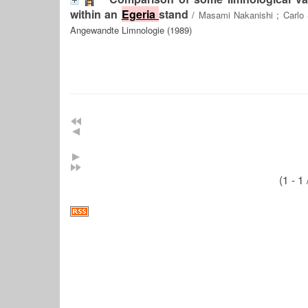
within an
Egeria
stand
/
Masami Nakanishi
;
Carlo
Angewandte Limnologie (1989)
(1 - 1 