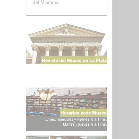
del Mioceno
Revista del Museo de La Plata
Horarios sede Museo
Lunes, miércoles y viernes: 8 a 14hs.
Martes y jueves: 8 a 17hs.