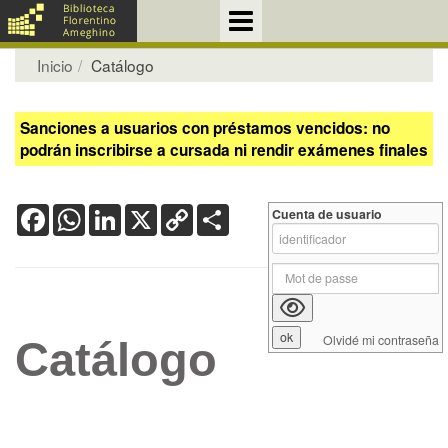
Inicio
Catálogo
Sanciones a usuarios con préstamos vencidos: no
podrán inscribirse a cursada ni rendir exámenes finales
Facebook
WhatsApp
LinkedIn
X
Copy
Share
Cuenta de usuario
Link
Olvidé mi contraseña
Catálogo