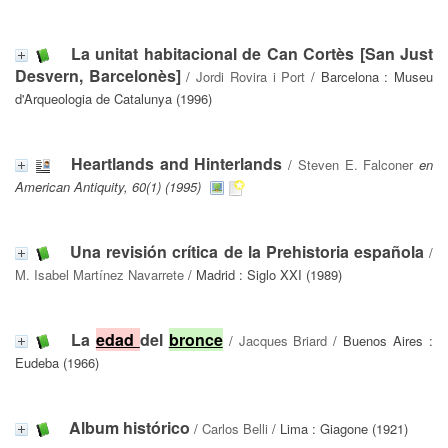
La unitat habitacional de Can Cortès [San Just
Desvern, Barcelonès]
/
Jordi Rovira i Port
/ Barcelona : Museu
d'Arqueologia de Catalunya (1996)
Heartlands and Hinterlands
/
Steven E. Falconer
en
American Antiquity, 60(1) (1995)
Una revisión crítica de la Prehistoria española
/
M. Isabel Martínez Navarrete
/ Madrid : Siglo XXI (1989)
La
edad
del
bronce
/
Jacques Briard
/ Buenos Aires :
Eudeba (1966)
Album histórico
/
Carlos Belli
/ Lima : Giagone (1921)