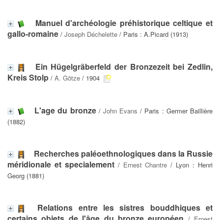
Manuel d'archéologie préhistorique celtique et
gallo-romaine
/
Joseph Déchelette
/ Paris : A.Picard (1913)
Ein Hügelgräberfeld der Bronzezeit bei Zedlin,
Kreis Stolp
/
A. Götze
/ 1904
L'age du bronze
/
John Evans
/ Paris : Germer Baillière
(1882)
Recherches paléoethnologiques dans la Russie
méridionale et specialement
/
Ernest Chantre
/ Lyon : Henri
Georg (1881)
Relations entre les sistres bouddhiques et
certains objets de l'âge du bronze européen
/
Ernest