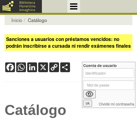
Inicio
Catálogo
Sanciones a usuarios con préstamos vencidos: no
podrán inscribirse a cursada ni rendir exámenes finales
Facebook
WhatsApp
LinkedIn
X
Copy
Share
Cuenta de usuario
Link
Olvidé mi contraseña
Catálogo