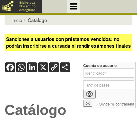
Inicio
Catálogo
Sanciones a usuarios con préstamos vencidos: no
podrán inscribirse a cursada ni rendir exámenes finales
Facebook
WhatsApp
LinkedIn
X
Copy
Share
Cuenta de usuario
Link
Olvidé mi contraseña
Catálogo