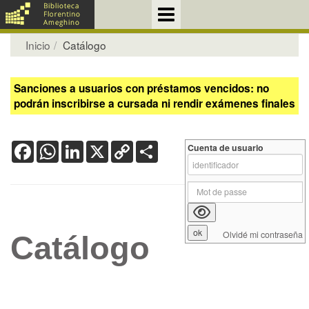
Inicio
Catálogo
Sanciones a usuarios con préstamos vencidos: no
podrán inscribirse a cursada ni rendir exámenes finales
Facebook
WhatsApp
LinkedIn
X
Copy
Share
Cuenta de usuario
Link
Olvidé mi contraseña
Catálogo