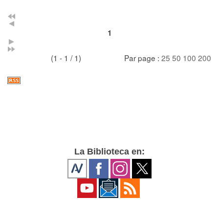
1
(1 - 1 / 1)
Par page :
25
50
100
200
La Biblioteca en: