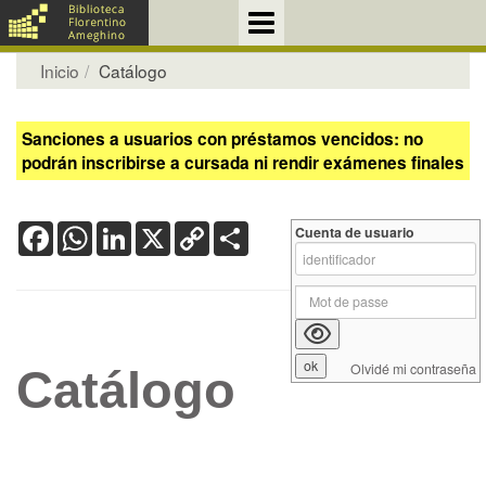
Inicio
Catálogo
Sanciones a usuarios con préstamos vencidos: no
podrán inscribirse a cursada ni rendir exámenes finales
Facebook
WhatsApp
LinkedIn
X
Copy
Share
Cuenta de usuario
Link
Olvidé mi contraseña
Catálogo