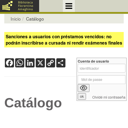
Inicio
Catálogo
Sanciones a usuarios con préstamos vencidos: no
podrán inscribirse a cursada ni rendir exámenes finales
Facebook
WhatsApp
LinkedIn
X
Copy
Share
Cuenta de usuario
Link
Olvidé mi contraseña
Catálogo