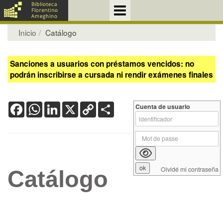
Inicio
Catálogo
Sanciones a usuarios con préstamos vencidos: no
podrán inscribirse a cursada ni rendir exámenes finales
Facebook
WhatsApp
LinkedIn
X
Copy
Share
Cuenta de usuario
Link
Olvidé mi contraseña
Catálogo