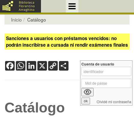
Inicio
Catálogo
Sanciones a usuarios con préstamos vencidos: no
podrán inscribirse a cursada ni rendir exámenes finales
Facebook
WhatsApp
LinkedIn
X
Copy
Share
Cuenta de usuario
Link
Olvidé mi contraseña
Catálogo