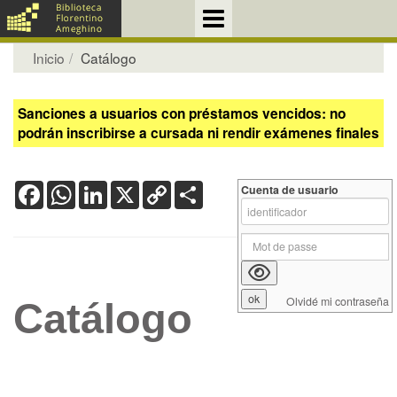
Inicio
Catálogo
Sanciones a usuarios con préstamos vencidos: no
podrán inscribirse a cursada ni rendir exámenes finales
Facebook
WhatsApp
LinkedIn
X
Copy
Share
Cuenta de usuario
Link
Olvidé mi contraseña
Catálogo