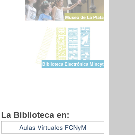
Museo de La Plata
Biblioteca Electrónica Mincyt
La Biblioteca en:
Aulas Virtuales FCNyM