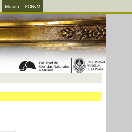
Museo
FCNyM