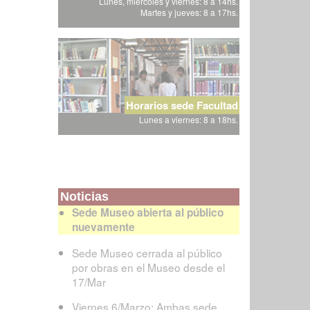
Lunes, miércoles y viernes: 8 a 14hs.
Martes y jueves: 8 a 17hs.
Horarios sede Facultad
Lunes a viernes: 8 a 18hs.
Noticias
Sede Museo abierta al público
nuevamente
Sede Museo cerrada al público
por obras en el Museo desde el
17/Mar
Viernes 6/Marzo: Ambas sede