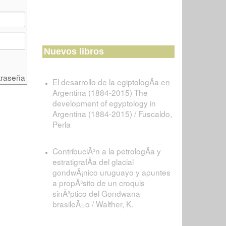
Nuevos libros
traseña
El desarrollo de la egiptologÃ­a en
Argentina (1884-2015) The
development of egyptology in
Argentina (1884-2015) / Fuscaldo,
Perla
ContribuciÃ³n a la petrologÃ­a y
estratigrafÃ­a del glacial
gondwÃ¡nico uruguayo y apuntes
a propÃ³sito de un croquis
sinÃ³ptico del Gondwana
brasileÃ±o / Walther, K.