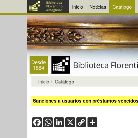
Inicio
Noticias
Catálogo
Inicio
Catálogo
Sanciones a usuarios con préstamos vencidos:
Facebook
WhatsApp
LinkedIn
X
Copy
Share
Link