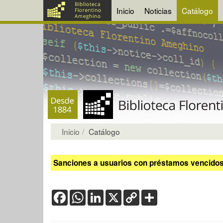
Inicio
Noticias
Catálogo
Inicio
Catálogo
Sanciones a usuarios con préstamos vencidos:
Facebook
WhatsApp
LinkedIn
X
Copy
Share
Link