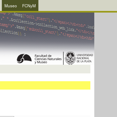
Museo
FCNyM