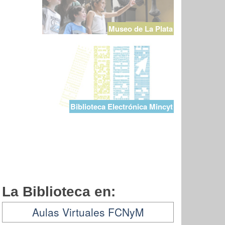
Museo de La Plata
Biblioteca Electrónica Mincyt
La Biblioteca en:
Aulas Virtuales FCNyM