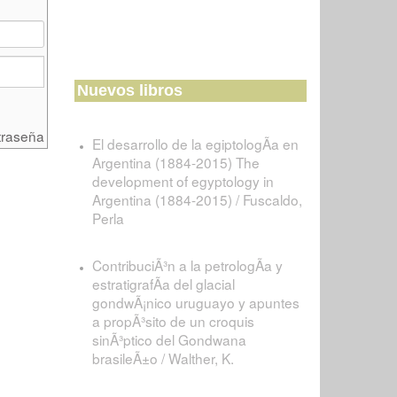
Nuevos libros
traseña
El desarrollo de la egiptologÃ­a en
Argentina (1884-2015) The
development of egyptology in
Argentina (1884-2015) / Fuscaldo,
Perla
ContribuciÃ³n a la petrologÃ­a y
estratigrafÃ­a del glacial
gondwÃ¡nico uruguayo y apuntes
a propÃ³sito de un croquis
sinÃ³ptico del Gondwana
brasileÃ±o / Walther, K.