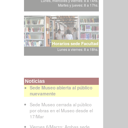
Lunes, miércoles y viernes: 8 a 14hs.
Martes y jueves: 8 a 17hs.
Horarios sede Facultad
Lunes a viernes: 8 a 18hs.
Noticias
Sede Museo abierta al público
nuevamente
Sede Museo cerrada al público
por obras en el Museo desde el
17/Mar
Viernes 6/Marzo: Ambas sede